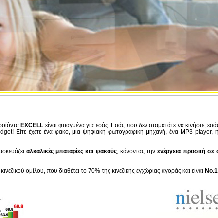
ροϊόντα
EXCELL
είναι φτιαγμένα για εσάς! Εσάς που δεν σταματάτε να κινήστε, εσ
adget! Είτε έχετε ένα φακό, μια ψηφιακή φωτογραφική μηχανή, ένα MP3 player,
ασκευάζει
αλκαλικές μπαταρίες και φακούς
, κάνοντας την
ενέργεια προσιτή σε 
νεζικού ομίλου, που διαθέτει το 70% της κινεζικής εγχώριας αγοράς και είναι
Νο.1